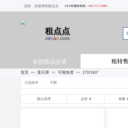
您好，欢迎来到租点点
24
小时服务热线
：
400-777-2896
租点点
zd
o
o
o
.com
租转
全部商品分类
首页
显示屏
可视角度
170/160°
>>
>>
>>
已选条件
不限
默认排序
总价
销量