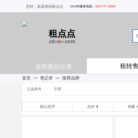
您好，欢迎来到租点点
24
小时服务热线
：
400-777-2896
租点点
zd
o
o
o
.com
租转
全部商品分类
首页
笔记本
推荐品牌
>>
>>
已选条件
不限
默认排序
总价
销量