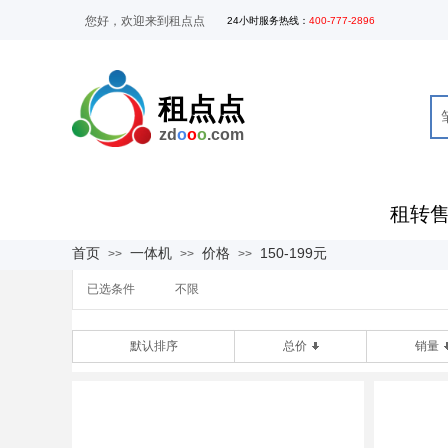
您好，欢迎来到租点点
24
小时服务热线
：
400-777-2896
租点点
zd
o
o
o
.com
租转
全部商品分类
首页
一体机
价格
150-199元
>>
>>
>>
已选条件
不限
默认排序
总价
销量