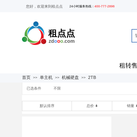
您好，欢迎来到租点点
24
小时服务热线
：
400-777-2896
租点点
zd
o
o
o
.com
租转
全部商品分类
首页
单主机
机械硬盘
2TB
>>
>>
>>
已选条件
不限
默认排序
总价
销量