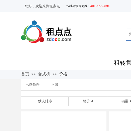
您好，欢迎来到租点点
24
小时服务热线
：
400-777-2896
租点点
zd
o
o
o
.com
租转
全部商品分类
首页
台式机
价格
>>
>>
已选条件
不限
默认排序
总价
销量